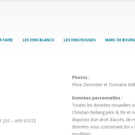
R FAIRE
LES VINS BLANCS
LES VINS ROUGES
MARC DE BOUR
Photos :
Flore Deronzier et Domaine Bella
Données personnelles :
Toutes les données recueillies 
Christian Bellang père & fils et
disposez d’un droit d’accès, de m
51 231 – APE 0121Z
données vous concernant (loi » I
modifiée).