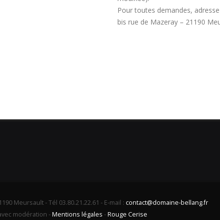
Pour toutes demandes, adressez-
bis rue de Mazeray – 21190 Meur
190 Meursault - Tél 03.80.21.22.61 - E-mail :
contact@domaine-bellang.fr
avec modération -
Mentions légales
-
Rouge Cerise