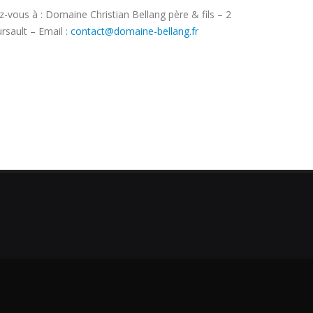
vous à : Domaine Christian Bellang père & fils – 2
sault – Email :
contact@domaine-bellang.fr