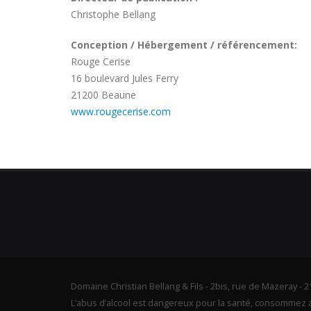
Christophe Bellang
Conception / Hébergement / référencement:
Rouge Cerise
16 boulevard Jules Ferry
21200 Beaune
www.rougecerise.com
Domaine Christian Bellang & Fils - 2bis, rue de Mazeray - 21
L’abus d’alcool est dangereux pour la santé, consommez 